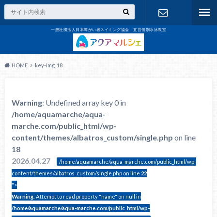
一般社団法人日本障がい者スイミング協会 直営個別水泳教室
お問合せ
HOME
key-img_18
Warning
: Undefined array key 0 in
/home/aquamarche/aqua-
marche.com/public_html/wp-
content/themes/albatros_custom/single.php
on line
18
2026.04.27
/home/aquamarche/aqua-marche.com/public_html/wp-
content/themes/albatros_custom/single.php on line
22
">
Warning
: Attempt to read property "name" on null in
/home/aquamarche/aqua-marche.com/public_html/wp-