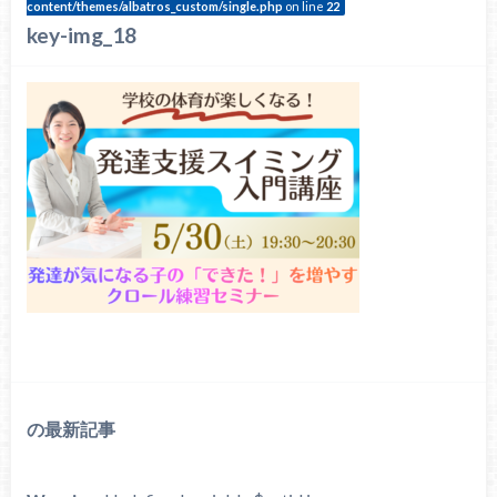
content/themes/albatros_custom/single.php
on line
22
key-img_18
の最新記事