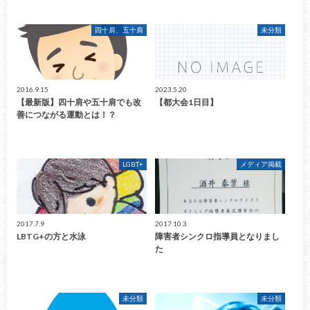
四十肩、五十肩
未分類
2016.9.15
2023.5.20
【最新版】四十肩や五十肩でも改
【都大会1日目】
善につながる運動とは！？
LGBT+
メディア掲載
2017.7.9
2017.10.3
LBTG+の方と水泳
障害者シンクロ指導員となりまし
た
未分類
未分類