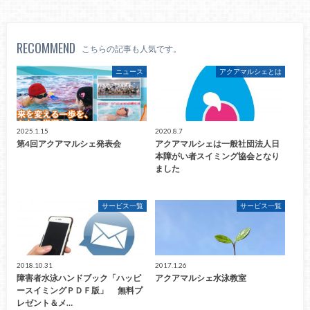
RECOMMEND
こちらの記事も人気です。
ニュース
アクアマルシェとは
2025.1.15
2020.8.7
第4回アクアマルシェ発表会
アクアマルシェは一般社団法人日
本障がい者スイミング協会となり
ました
サービス一覧
サービス一覧
2018.10.31
2017.1.26
障害者水泳ハンドブック「ハッピ
アクアマルシェ水泳教室
ースイミングＰＤＦ版」 無料プ
レゼント＆メ…