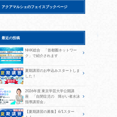
アクアマルシェのフェイスブックページ
最近の投稿
NHK総合 「首都圏ネットワー
ク」で紹介されます
夏期講習のお申込みスタートしま
した！
2026年度 東京学芸大学公開講
座 「自閉症児の 障がい者水泳
指導講習会」
【夏期講習の募集】6/1スター
ト！