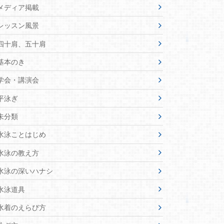
メディア掲載
レッスン風景
四十肩、五十肩
基本のき
学会・講演会
平泳ぎ
未分類
水泳ことはじめ
水泳の教え方
水泳の深いハナシ
水泳道具
水着のえらび方