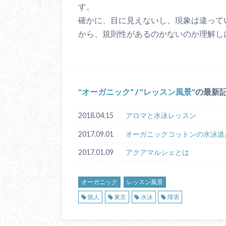
す。
確かに、目に見えないし、現象は違って
から、規則性があるのかないのか理解し
オーガニック
/
レッスン風景
の最新
2018.04.15
アロマと水泳レッスン
2017.09.01
オーガニックコットンの水泳道
2017.01.09
アクアマルシェとは
オーガニック
レッスン風景
個人
東京
水泳
障害