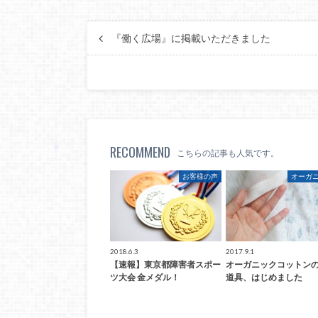
『働く広場』に掲載いただきました
RECOMMEND
こちらの記事も人気です。
お客様の声
オーガ
2018.6.3
2017.9.1
【速報】東京都障害者スポー
オーガニックコットン
ツ大会 金メダル！
道具、はじめました