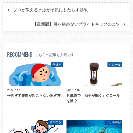
プロが教える水泳が子供にもたらす効果
【最新版】腰を痛めないグライドキックのコツ
RECOMMEND
こちらの記事も人気です。
平泳ぎ
クロール
2016.11.13
2018.7.18
平泳ぎで腰痛が起こらない泳ぎ方
片麻痺で「両手が動く」クロール
を泳ぐ
基本のき
ドリル練習