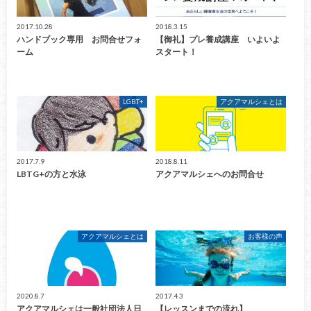
2017.10.28
2018.3.15
ハンドブック専用 お問合せフォ
【御礼】プレ養成講座 いよいよ
ーム
スタート！
LGBT+
アクアマルシェとは
2017.7.9
2018.8.11
LBTG+の方と水泳
アクアマルシェへのお問合せ
アクアマルシェとは
お客様の声
2020.8.7
2017.4.3
アクアマルシェは一般社団法人日
【レッスンまでの流れ】