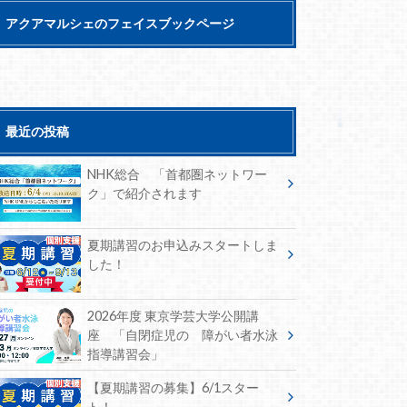
アクアマルシェのフェイスブックページ
最近の投稿
NHK総合 「首都圏ネットワー
ク」で紹介されます
夏期講習のお申込みスタートしま
した！
2026年度 東京学芸大学公開講
座 「自閉症児の 障がい者水泳
指導講習会」
【夏期講習の募集】6/1スター
ト！