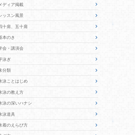
メディア掲載
レッスン風景
四十肩、五十肩
基本のき
学会・講演会
平泳ぎ
未分類
水泳ことはじめ
水泳の教え方
水泳の深いハナシ
水泳道具
水着のえらび方