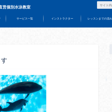
直営個別水泳教室
？
サービス一覧
インストラクター
レッスンまでの流
ます