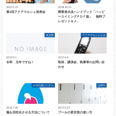
2025.1.15
2018.10.31
第4回アクアマルシェ発表会
障害者水泳ハンドブック「ハッピ
ースイミングＰＤＦ版」 無料プ
レゼント＆メ…
未分類
アクアマルシェとは
2019.5.1
2017.6.4
令和 元年ですね！
取材、講演会、執筆等のお問い合
わせ
水泳の深いハナシ
LGBT+
2016.7.30
2017.5.27
脳を活性化させる方法について
プールの更衣室の使い方