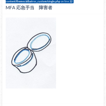
content/themes/albatros_custom/single.php
on line
22
MFA 応急手当 障害者