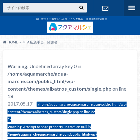
一般社団法人日本障がい者スイミング協会 直営個別水泳教室
お問合せ
HOME
MFA 応急手当 障害者
Warning
: Undefined array key 0 in
/home/aquamarche/aqua-
marche.com/public_html/wp-
content/themes/albatros_custom/single.php
on line
18
2017.05.17
/home/aquamarche/aqua-marche.com/public_html/wp-
content/themes/albatros_custom/single.php on line
22
">
Warning
: Attempt to read property "name" on null in
/home/aquamarche/aqua-marche.com/public_html/wp-