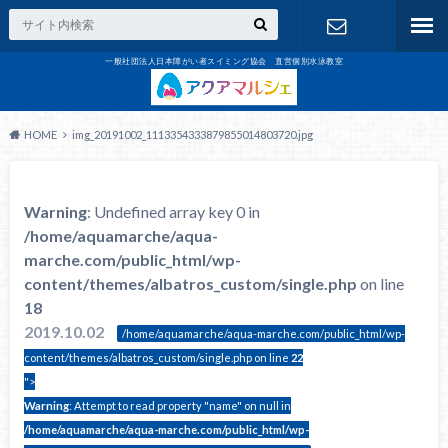
一般社団法人日本障がい者スイミング協会 直営個別水泳教室
お問合せ
HOME
img_20191002_1113354333879855014803720.jpg
Warning
: Undefined array key 0 in
/home/aquamarche/aqua-
marche.com/public_html/wp-
content/themes/albatros_custom/single.php
on line
18
2019.10.02
/home/aquamarche/aqua-marche.com/public_html/wp-
content/themes/albatros_custom/single.php on line
22
">
Warning
: Attempt to read property "name" on null in
/home/aquamarche/aqua-marche.com/public_html/wp-