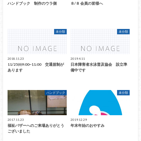
ハンドブック 制作のウラ側
８/８ 会員の皆様へ
未分類
未分類
2018.11.23
2019.4.11
11/25㈰9:00~11:00 交通規制が
日本障害者水泳普及協会 設立準
あります
備中です
ハンドブック
未分類
2017.11.23
2019.12.29
福祉バザーへのご来場ありがとう
年末年始のおやすみ
ございました