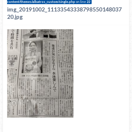
content/themes/albatros_custom/single.php
on line
22
img_20191002_11133543338798550148037
20.jpg