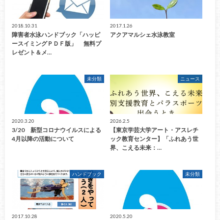
2018.10.31
2017.1.26
障害者水泳ハンドブック「ハッピ
アクアマルシェ水泳教室
ースイミングＰＤＦ版」 無料プ
レゼント＆メ…
未分類
ニュース
2020.3.20
2026.2.5
3/20 新型コロナウイルスによる
【東京学芸大学アート・アスレチ
4月以降の活動について
ック教育センター】「ふれあう世
界、こえる未来：…
ハンドブック
未分類
2017.10.28
2020.5.20