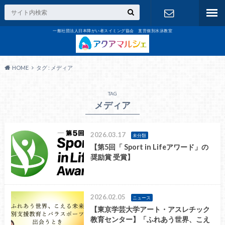
一般社団法人日本障がい者スイミング協会 直営個別水泳教室
お問合せ
HOME
タグ : メディア
TAG
メディア
2026.03.17
未分類
【第5回「 Sport in Lifeアワード」の
奨励賞 受賞】
2026.02.05
ニュース
【東京学芸大学アート・アスレチック
教育センター】「ふれあう世界、こえ