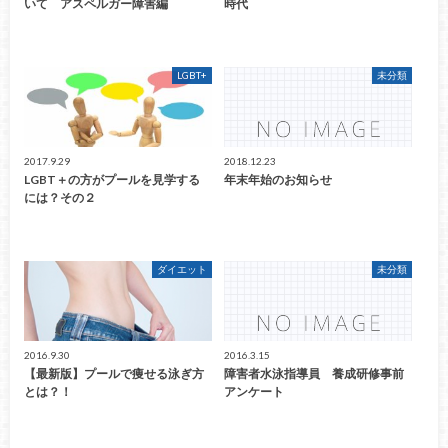
いて アスペルガー障害編
時代
LGBT+
未分類
2017.9.29
2018.12.23
LGBT＋の方がプールを見学する
年末年始のお知らせ
には？その２
ダイエット
未分類
2016.9.30
2016.3.15
【最新版】プールで痩せる泳ぎ方
障害者水泳指導員 養成研修事前
とは？！
アンケート