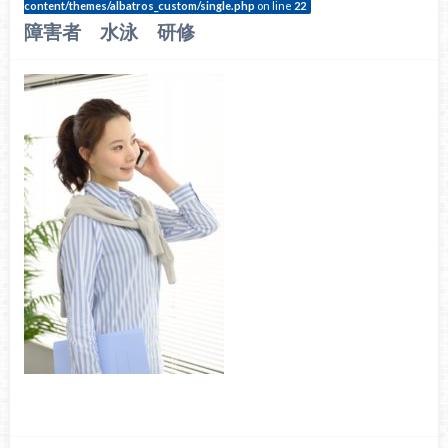
content/themes/albatros_custom/single.php
on line
22
障害者 水泳 研修