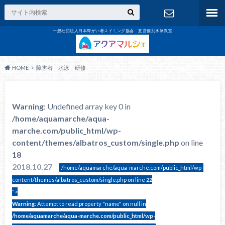
一般社団法人日本障がい者スイミング協会 直営個別水泳教室
お問合せ
HOME
障害者 水泳 研修
Warning
: Undefined array key 0 in
/home/aquamarche/aqua-
marche.com/public_html/wp-
content/themes/albatros_custom/single.php
on line
18
2018.10.27
/home/aquamarche/aqua-marche.com/public_html/wp-
content/themes/albatros_custom/single.php on line
22
">
Warning
: Attempt to read property "name" on null in
/home/aquamarche/aqua-marche.com/public_html/wp-