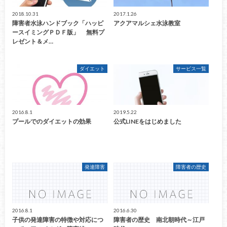
2018.10.31
2017.1.26
障害者水泳ハンドブック「ハッピ
アクアマルシェ水泳教室
ースイミングＰＤＦ版」 無料プ
レゼント＆メ…
ダイエット
サービス一覧
2016.8.1
2019.5.22
プールでのダイエットの効果
公式LINEをはじめました
発達障害
障害者の歴史
2016.8.1
2016.6.30
子供の発達障害の特徴や対応につ
障害者の歴史 南北朝時代～江戸