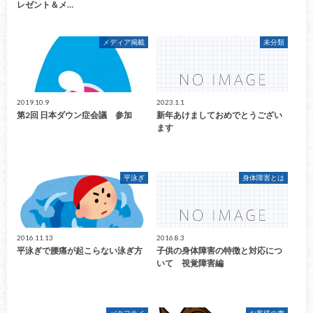
レゼント＆メ…
メディア掲載
未分類
2019.10.9
2023.1.1
第2回 日本ダウン症会議 参加
新年あけましておめでとうござい
ます
平泳ぎ
身体障害とは
2016.11.13
2016.8.3
平泳ぎで腰痛が起こらない泳ぎ方
子供の身体障害の特徴と対応につ
いて 視覚障害編