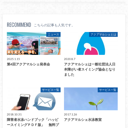
RECOMMEND
こちらの記事も人気です。
ニュース
アクアマルシェとは
2025.1.15
2020.8.7
第4回アクアマルシェ発表会
アクアマルシェは一般社団法人日
本障がい者スイミング協会となり
ました
サービス一覧
サービス一覧
2018.10.31
2017.1.26
障害者水泳ハンドブック「ハッピ
アクアマルシェ水泳教室
ースイミングＰＤＦ版」 無料プ