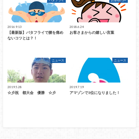
バタフライ
お客様の声
2016.9.13
2018.6.24
【最新版】バタフライで腰を痛め
お客さまからの嬉しい言葉
ないコツとは？！
ニュース
ニュース
2019.5.28
2019.7.19
☆彡祝 都大会 優勝 ☆彡
アマゾンで3位になりました！