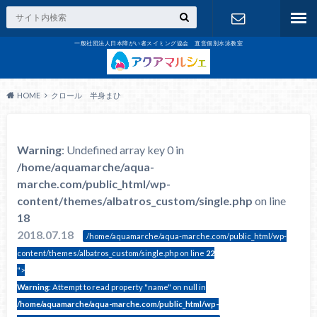
一般社団法人日本障がい者スイミング協会 直営個別水泳教室
お問合せ
HOME
クロール 半身まひ
Warning
: Undefined array key 0 in
/home/aquamarche/aqua-
marche.com/public_html/wp-
content/themes/albatros_custom/single.php
on line
18
2018.07.18
/home/aquamarche/aqua-marche.com/public_html/wp-
content/themes/albatros_custom/single.php on line
22
">
Warning
: Attempt to read property "name" on null in
/home/aquamarche/aqua-marche.com/public_html/wp-