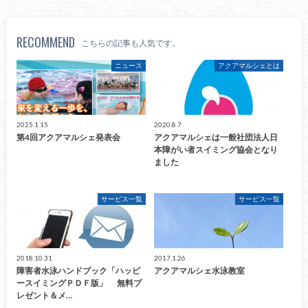
RECOMMEND
こちらの記事も人気です。
ニュース
アクアマルシェとは
2025.1.15
2020.8.7
第4回アクアマルシェ発表会
アクアマルシェは一般社団法人日
本障がい者スイミング協会となり
ました
サービス一覧
サービス一覧
2018.10.31
2017.1.26
障害者水泳ハンドブック「ハッピ
アクアマルシェ水泳教室
ースイミングＰＤＦ版」 無料プ
レゼント＆メ…