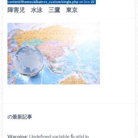
content/themes/albatros_custom/single.php
on line
22
障害児 水泳 三鷹 東京
の最新記事
Warning
: Undefined variable $catid in