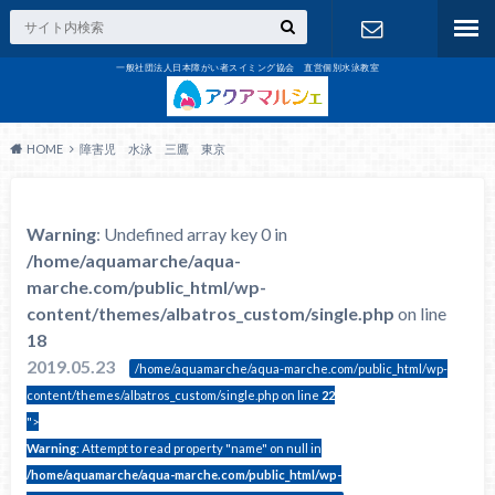
一般社団法人日本障がい者スイミング協会 直営個別水泳教室
お問合せ
HOME
障害児 水泳 三鷹 東京
Warning
: Undefined array key 0 in
/home/aquamarche/aqua-
marche.com/public_html/wp-
content/themes/albatros_custom/single.php
on line
18
2019.05.23
/home/aquamarche/aqua-marche.com/public_html/wp-
content/themes/albatros_custom/single.php on line
22
">
Warning
: Attempt to read property "name" on null in
/home/aquamarche/aqua-marche.com/public_html/wp-