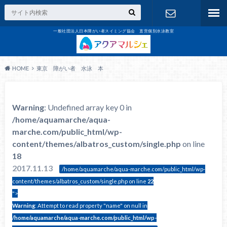
一般社団法人日本障がい者スイミング協会 直営個別水泳教室
お問合せ
HOME
東京 障がい者 水泳 本
Warning
: Undefined array key 0 in
/home/aquamarche/aqua-
marche.com/public_html/wp-
content/themes/albatros_custom/single.php
on line
18
2017.11.13
/home/aquamarche/aqua-marche.com/public_html/wp-
content/themes/albatros_custom/single.php on line
22
">
Warning
: Attempt to read property "name" on null in
/home/aquamarche/aqua-marche.com/public_html/wp-