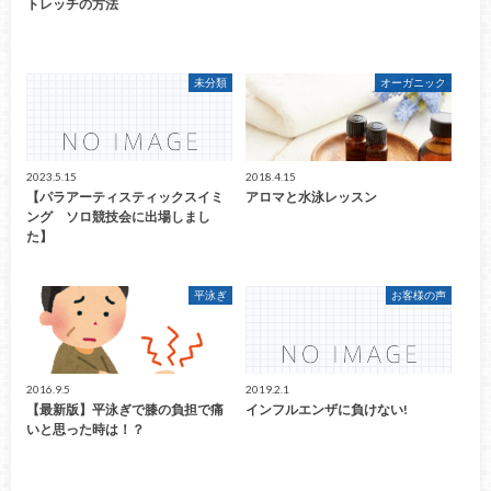
トレッチの方法
未分類
オーガニック
2023.5.15
2018.4.15
【パラアーティスティックスイミ
アロマと水泳レッスン
ング ソロ競技会に出場しまし
た】
平泳ぎ
お客様の声
2016.9.5
2019.2.1
【最新版】平泳ぎで膝の負担で痛
インフルエンザに負けない!
いと思った時は！？