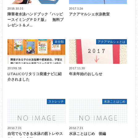
2018.10.31
2017.1.26
障害者水泳ハンドブック「ハッピ
アクアマルシェ水泳教室
ースイミングＰＤＦ版」 無料プ
レゼント＆メ…
未分類
アクアマルシェとは
2019.8.18
2017.11.30
LITALICOリタリコ発達ナビに紹
年末年始のおしらせ
介されました
ストレッチ
水泳ことはじめ
2016.7.31
2016.7.31
自宅でもできる水泳の筋トレやス
水泳ことはじめ 後編