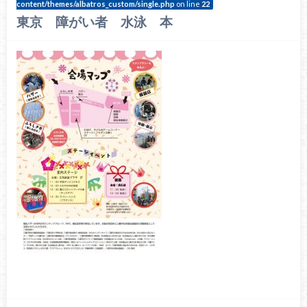
content/themes/albatros_custom/single.php
on line
22
東京 障がい者 水泳 本