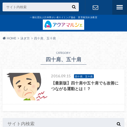
一般社団法人日本障がい者スイミング協会 直営個別水泳教室
お問合せ
HOME
泳ぎ方
四十肩、五十肩
CATEGORY
四十肩、五十肩
2016.09.15
四十肩、五十肩
【最新版】四十肩や五十肩でも改善に
つながる運動とは！？