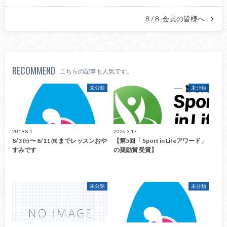
８/８ 会員の皆様へ
RECOMMEND
こちらの記事も人気です。
未分類
未分類
2019.8.1
2026.3.17
8/3 ㈯ 〜 8/11 ㈰ までレッスンおや
【第5回「 Sport in Lifeアワード」
すみです
の奨励賞 受賞】
未分類
未分類