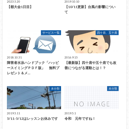
2023.5.20
2019.10.10
【都大会1日目】
【10/11更新】台風の影響につい
て
サービス一覧
四十肩、五十肩
2018.10.31
2016.9.15
障害者水泳ハンドブック「ハッピ
【最新版】四十肩や五十肩でも改
ースイミングＰＤＦ版」 無料プ
善につながる運動とは！？
レゼント＆メ…
未分類
未分類
2019.5.11
2019.5.1
5/11-5/12はレッスンお休みです
令和 元年ですね！