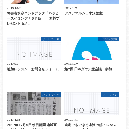
2018.10.31
2017.1.26
障害者水泳ハンドブック「ハッピ
アクアマルシェ水泳教室
ースイミングＰＤＦ版」 無料プ
レゼント＆メ…
サービス一覧
メディア掲載
2017.8.8
2019.10.9
追加レッスン お問合せフォーム
第2回 日本ダウン症会議 参加
ハンドブック
ストレッチ
2017.12.8
2016.7.31
2017年12月8日 朝日新聞 地域面
自宅でもできる水泳の筋トレやス