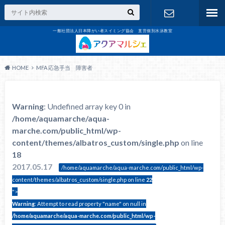
一般社団法人日本障がい者スイミング協会 直営個別水泳教室
お問合せ
HOME
MFA 応急手当 障害者
Warning
: Undefined array key 0 in
/home/aquamarche/aqua-
marche.com/public_html/wp-
content/themes/albatros_custom/single.php
on line
18
2017.05.17
/home/aquamarche/aqua-marche.com/public_html/wp-
content/themes/albatros_custom/single.php on line
22
">
Warning
: Attempt to read property "name" on null in
/home/aquamarche/aqua-marche.com/public_html/wp-