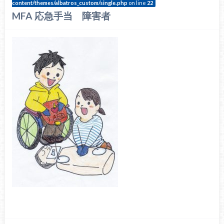
content/themes/albatros_custom/single.php
on line
22
MFA 応急手当 障害者