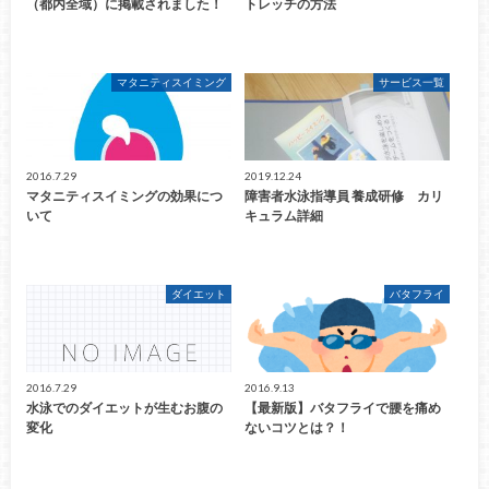
（都内全域）に掲載されました！
トレッチの方法
マタニティスイミング
サービス一覧
2016.7.29
2019.12.24
マタニティスイミングの効果につ
障害者水泳指導員 養成研修 カリ
いて
キュラム詳細
ダイエット
バタフライ
2016.7.29
2016.9.13
水泳でのダイエットが生むお腹の
【最新版】バタフライで腰を痛め
変化
ないコツとは？！